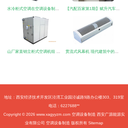
水冷柜式空调在空调设备制造中的技术革新与应用前景
【汽配百家第1期】赋升汽车空调压缩机 自主研发，从原材料创新实现突破
山厂家直销立柜式空调机组 性价比之选的全面解析
贯流式风幕机 现代建筑中的隐形守护者
地址：西安经济技术开发区泾渭工业园泾诚路9路办公楼303、319室
电话：6227688**
Copyright © 2026
www.xagyyzm.com
空调设备制造
西安广源能源实
业有限公司
空调设备制造
版权所有
Sitemap