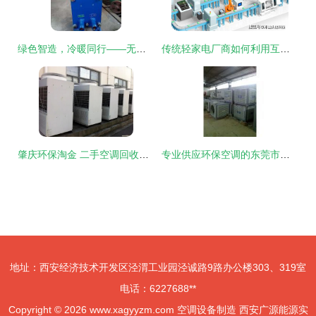
绿色智造，冷暖同行——无锡市同力空调设备厂的匠心之路
传统轻家电厂商如何利用互联工厂赋能 智能中央空调云服务
肇庆环保淘金 二手空调回收与绿色制造的双轨发展
专业供应环保空调的东莞市润辉机电设备 绿色制造，舒适未来
地址：西安经济技术开发区泾渭工业园泾诚路9路办公楼303、319室
电话：6227688**
Copyright © 2026
www.xagyyzm.com
空调设备制造
西安广源能源实