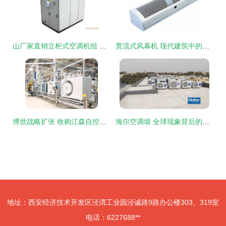
山厂家直销立柜式空调机组 性价比之选的全面解析
贯流式风幕机 现代建筑中的隐形守护者
博世战略扩张 收购江森自控与日立暖通空调业务，重塑全球市场格局
海尔空调墙 全球现象背后的自主创牌与行业领先之路
地址：西安经济技术开发区泾渭工业园泾诚路9路办公楼303、319室
电话：6227688**